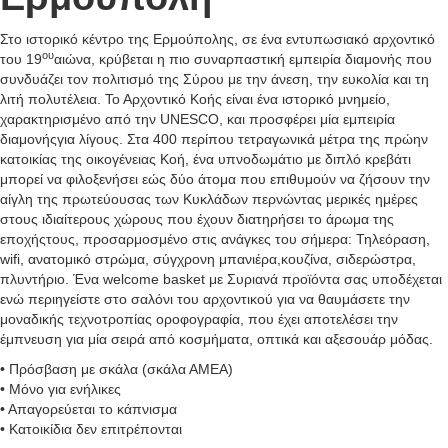
Στο ιστορικό κέντρο της Ερμούπολης, σε ένα εντυπωσιακό αρχοντικό
ου
του 19
αιώνα, κρύβεται η πιο συναρπαστική εμπειρία διαμονής που
συνδυάζει τον πολιτισμό της Σύρου με την άνεση, την ευκολία και τη
λιτή πολυτέλεια. Το Αρχοντικό Κοής είναι ένα ιστορικό μνημείο,
χαρακτηρισμένο από την UNESCO, και προσφέρει μία εμπειρία
διαμονήςγια λίγους. Στα 400 περίπου τετραγωνικά μέτρα της πρώην
κατοικίας της οικογένειας Κοή, ένα υπνοδωμάτιο με διπλό κρεβάτι
μπορεί να φιλοξενήσει εώς δύο άτομα που επιθυμούν να ζήσουν την
αίγλη της πρωτεύουσας των Κυκλάδων περνώντας μερικές ημέρες
στους ιδιαίτερους χώρους που έχουν διατηρήσει το άρωμα της
εποχήςτους, προσαρμοσμένο στις ανάγκες του σήμερα: Τηλεόραση,
wifi, ανατομικό στρώμα, σύγχρονη μπανιέρα,κουζίνα, σιδερώστρα,
πλυντήριο. Ένα welcome basket με Συριανά προϊόντα σας υποδέχεται
ενώ περιηγείστε στο σαλόνι του αρχοντικού για να θαυμάσετε την
μοναδικής τεχνοτροπίας οροφογραφία, που έχει αποτελέσει την
έμπνευση για μία σειρά από κοσμήματα, οπτικά και αξεσουάρ μόδας.
• Πρόσβαση με σκάλα (σκάλα ΑΜΕΑ)
• Μόνο για ενήλικες
• Απαγορεύεται το κάπνισμα
• Κατοικίδια δεν επιτρέπονται